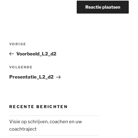
Berichtnavigatie
Vorig
VORIGE
bericht
Voorbeeld_L2_d2
Volgend
VOLGENDE
bericht
Presentatie_L2_d2
RECENTE BERICHTEN
Visie op schrijven, coachen en uw
coachtraject