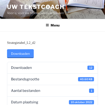
Ga
UW TEKSTCOACH
naar
Voor u, voor uw teams, voor uw teksten
de
inhoud
Menu
Strategietabel_L2_d2
Downloaden
Downloaden
12
Bestandsgrootte
40.60 KB
Aantal bestanden
1
Datum plaatsing
10 oktober 2022