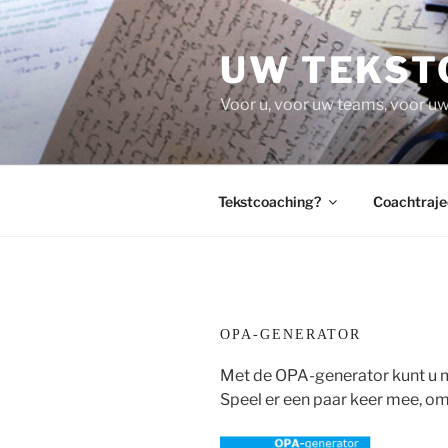
Ga
naar
UW TEKST
de
inhoud
Voor u, voor uw teams, voor uw
Tekstcoaching?
Coachtraje
OPA-GENERATOR
Met de OPA-generator kunt u m
Speel er een paar keer mee, o