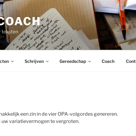
COACH
 teksten
cten
Schrijven
Gereedschap
Coach
Cont
akkelijk een zin in de vier OPA-volgordes genereren.
m uw variatievermogen te vergroten.