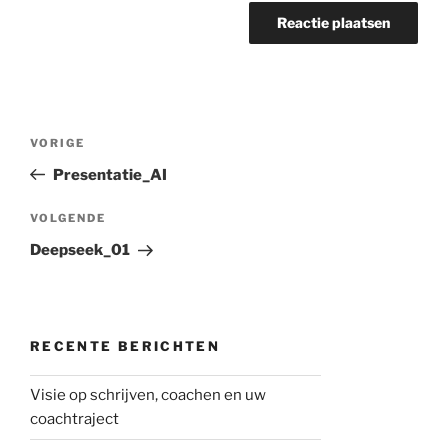
Berichtnavigatie
Vorig
VORIGE
bericht
Presentatie_AI
Volgend
VOLGENDE
bericht
Deepseek_01
RECENTE BERICHTEN
Visie op schrijven, coachen en uw
coachtraject